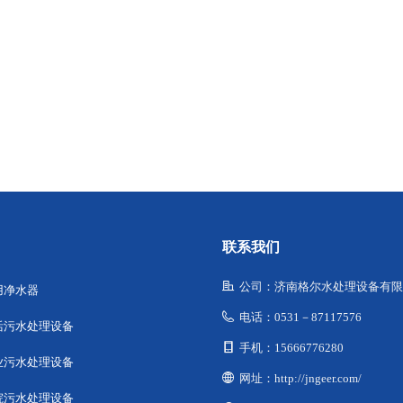
联系我们
公司：
济南格尔水处理设备有限
用净水器
电话：
0531－87117576
活污水处理设备
手机：
15666776280
业污水处理设备
网址：
http://jngeer.com/
院污水处理设备