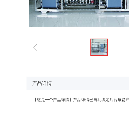
ꁆ
产品详情
【这是一个产品详情】产品详情已自动绑定后台每篇