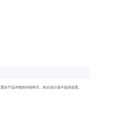
设置好产品详情的内容样式，前台设计器不提供设置。